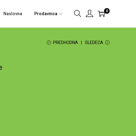
0
Naslovna
Prodavnica
PREDHODNA
SLEDEĆA
e