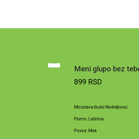
Meni glupo bez teb
899
RSD
Miroslava Đušić Nedeljković
Pismo: Latinica
Povez: Mek