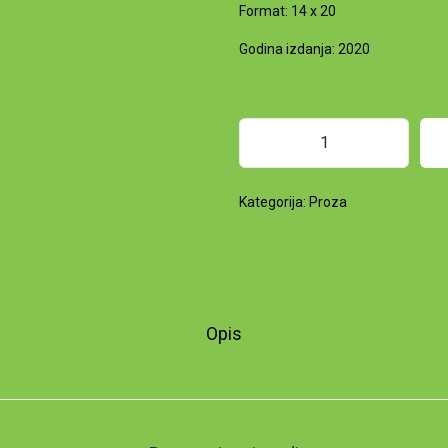
Format: 14 x 20
Godina izdanja: 2020
M
e
Kategorija:
Proza
n
i
g
l
u
Opis
p
o
b
e