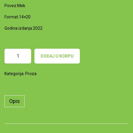
Povez:Mek
n
Format:14×20
Godina izdanja:2022
DODAJ U KORPU
K
a
Kategorija:
Proza
r
n
e
Opis
v
a
l
b